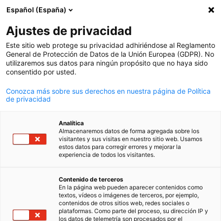
Español (España)
Búsqueda abie
Abri
Cer
Ajustes de privacidad
Este sitio web protege su privacidad adhiriéndose al Reglamento
General de Protección de Datos de la Unión Europea (GDPR). No
utilizaremos sus datos para ningún propósito que no haya sido
consentido por usted.
Conozca más sobre sus derechos en nuestra página de Política
de privacidad
Analítica
Almacenaremos datos de forma agregada sobre los
AHK Bolivia / Radoslaw Czajkowski
visitantes y sus visitas en nuestro sitio web. Usamos
Podcast
estos datos para corregir errores y mejorar la
12/09/2025
experiencia de todos los visitantes.
Spanish
Episodio 02 | Andrea Mérida |
Contenido de terceros
En la página web pueden aparecer contenidos como
Droguería INTI S.A.
textos, vídeos o imágenes de terceros, por ejemplo,
contenidos de otros sitios web, redes sociales o
plataformas. Como parte del proceso, su dirección IP y
los datos de telemetría son procesados por el