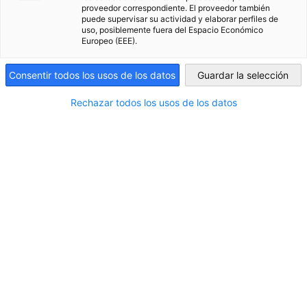
¡No te pierdas ningún episodio! Suscríbete ahora y escucha.
proveedor correspondiente. El proveedor también
puede supervisar su actividad y elaborar perfiles de
Bolivia
uso, posiblemente fuera del Espacio Económico
Europeo (EEE).
Consentir todos los usos de los datos
Guardar la selección
Rechazar todos los usos de los datos
El contenido no se puede
mostrar
Para mostrar el contenido, permita la visualización
de contenido de terceros en la configuración de
Privacidad.
CAMBIAR LA CONFIGURACIÓN DE PRIVACIDAD